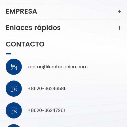
EMPRESA
Enlaces rápidos
CONTACTO
kenton@kentonchina.com

+8620-36246586

+8620-36247961
