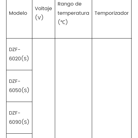
Rango de
Voltaje
P
Modelo
temperatura
Temporizador
(V)
(
(℃)
DZF-
6020(S)
DZF-
6050(S)
DZF-
6090(S)