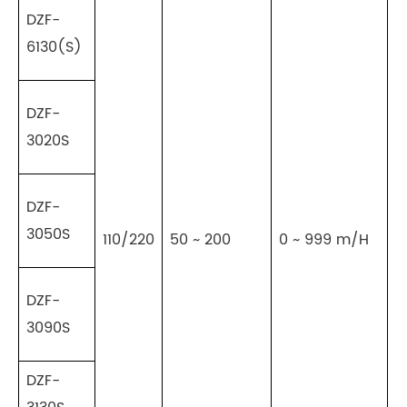
DZF-
6130(S)
DZF-
3020S
DZF-
3050S
110/220
50 ~ 200
0 ~ 999 m/H
±
DZF-
3090S
DZF-