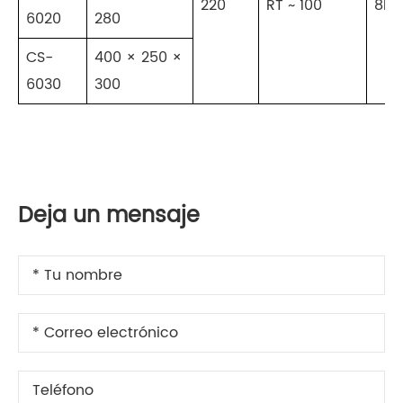
220
RT ~ 100
8L/
6020
280
CS-
400 × 250 ×
6030
300
Deja un mensaje