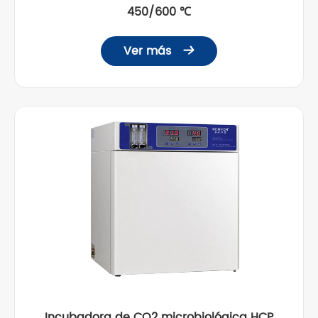
450/600 ℃
Ver más

Incubadora de CO2 microbiológica HCP