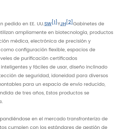
[1]
[2]
n pedido en EE. UU.
SW
Y
JH
Gabinetes de
e utilizan ampliamente en biotecnología, productos
ción médica, electrónica de precisión y
 como configuración flexible, espacios de
iveles de purificación certificados
nteligentes y fáciles de usar, diseño inclinado
tección de seguridad, idoneidad para diversos
montables para un espacio de envío reducido,
ndida de tres años, Estos productos se
a.
pandiéndose en el mercado transfronterizo de
ctos cumplen con los estándares de gestión de