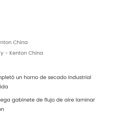
enton China
ry - Kenton China
pletó un horno de secado industrial
ida
ega gabinete de flujo de aire laminar
ón