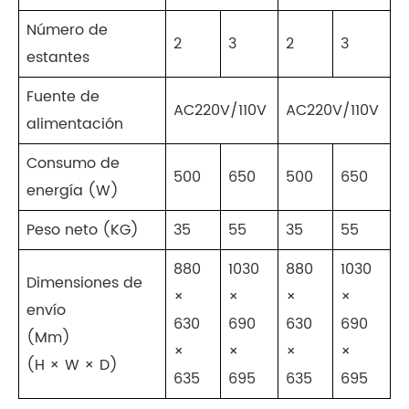
Número de
2
3
2
3
estantes
Fuente de
AC220V/110V
AC220V/110V
alimentación
Consumo de
500
650
500
650
energía (W)
Peso neto (KG)
35
55
35
55
880
1030
880
1030
Dimensiones de
×
×
×
×
envío
630
690
630
690
(Mm)
×
×
×
×
(H × W × D)
635
695
635
695