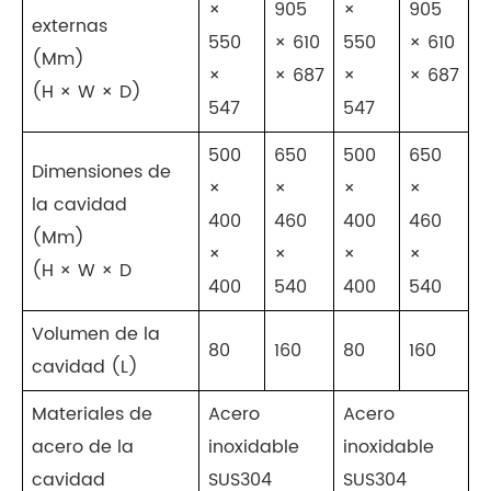
×
905
×
905
externas
550
× 610
550
× 610
(Mm)
×
× 687
×
× 687
(H × W × D)
547
547
500
650
500
650
Dimensiones de
×
×
×
×
la cavidad
400
460
400
460
(Mm)
×
×
×
×
(H × W × D
400
540
400
540
Volumen de la
80
160
80
160
cavidad (L)
Materiales de
Acero
Acero
acero de la
inoxidable
inoxidable
cavidad
SUS304
SUS304